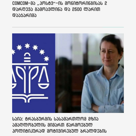
ComCom-მა „პოსტვ“-ის მონიტორინგისას 2
დღეს ჩვენ რუსეთის
დარღევა გამოავლინა და 2500 ლარით
„ომამდე“ მდგომარეობაში
ვართ, აგენტებად
დააჯარიმა
შეგვრაცხეს,
საერთაშორისო გრანტების
მიღება აგვიკრძალეს, რაც
მედიის მიუკერძოებლობისა
და დამოუკიდებლობის
გარანტი იყო, კითხვებზე
პასუხს არ გვცემენ და ჩვენ
სრულ მარგინალიზებას
ცდილობენ, ტროტუარზე
დგომისთვის
გვაპატიმრებენ, სოციალურ
ქსელში განწირული
„ყვირილის“ გამო დაჭერით
გვემუქრებიან. მიიღეს
რუსული კანონი, ე.წ. FARA,
შეიტანეს ცვლილებები
„მაუწყებლობის შესახებ“
კანონში, „გრანტების
საია: ტრასბურგის სასამართლომ მზია
შესახებ“ კანონში, „სიტყვისა
და გამოხატვის
ამაღლობელის მიმართ წარმოებულ
თავისუფლების შესახებ“
პოლიტიკურად მოტივირებულ ბრალდების