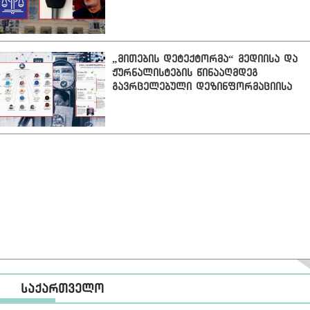
ჟურნალისტების
SLAPP პრეცედენტია
აკრედიტაციის ისედაც
დრაკონული წესი
დამოუკიდებელი მედიის
დევნის მექანიზმად არის
„მითების დეტექტორმა“ მედიისა და
ქცეული. როგორც TI წერს,
ჟურნალისტების წინააღმდეგ
სწორედ ამ წესის
გავრცელებული დეზინფორმაციისა
საფუძველზე,
და მანიპულაციური შინაარსის 42
დეპუტატებისთვის
შემთხვევა გამოავლინა
კრიტიკული კითხვების
დასმის გამო, ბოლო ორი
თვის განმავლობაში,
საპარლამენტო
აკრედიტაციები გააუქმეს
ან/და საკანონმდებლო
ორგანოში ჟურნალისტური
საქმიანობა კრიტიკული
მედიის 15-მდე
წარმომადგენელს
შეუზღუდეს.
„წლებია, „ქართულ ოცნებას“
მიზანში ჰყავს ამოღებული
დამოუკიდებელი,
საქართველო
კრიტიკული მედია,