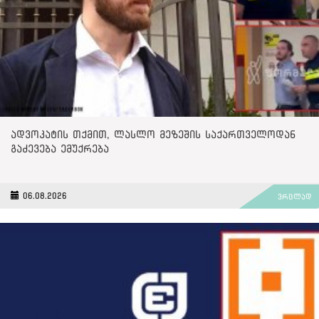
რას გულისხმობს
საპარლამენტო
აკრედიტაცია?
პარლამენტში
აკრედიტაციის წესი შალვა
პაპუაშვილის 2023 წლის 6
თებერვლის ბრძანებით
არის დამტკიცებული.
„საერთაშორისო
ადვოკატის თქმით, ლასლო მეზეშის საქართველოდან
გამჭვირვალობა-
გაძევება ემუქრება
საქართველოს“
განცხადებით, „ერთ-ერთი
პუნქტის თანახმად,
„პარლამენტის წევრის,
06.08.2026
ვრცლად
აპარატის თანამშრომლის
ან სტუმრად მყოფი პირის
მიერ ინტერვიუზე უარის
შემთხვევაში“ ჟურნალისტმა
ინტერვიუ უნდა შეწყვიტოს.
სწორედ აღნიშნული ნორმა
აქცია „ქართულმა ოცნებამ“
კრიტიკულ კითხვებზე თავის
არიდების, აგრეთვე