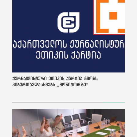
მიდის ქვეყნიდან.
ქართველი ჟურნალისტების
უდიდესი ნაწილი
მინიმალური ანაზღაურების
ფასად მუშაობს იმისათვის,
რომ შეეწინააღმდეგოს
რეპრესიულ სისტემას და ამ
ახალი ისტორიის
დოკუმენტი შექმნას. დღეს
დამოუკიდებელი
ჟურნალისტების მუშაობა
ბრძოლაა, ისევე, როგორც
ეს იყო „ჩემი არასასურველი
მეგობრების“
ჟურნალისტური ეთიკის ქარტია გმობს
გმირებისთვის.
კიბერთავდასხმებს „მონიტორზე“
„მე რუსი ვარ და
ნაწილობრივ
პასუხისმგებლად ვგრძნობ
თავს ყველაფერზე, რაც
ჩემს ქვეყანას დაემართა.
არც ერთმა ჩვენგანმა
საკმარისი არ გააკეთა“, -
ამბობს „ნოვაია გაზეტას“
ჟურნალისტი, ელენა