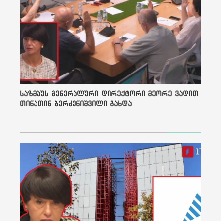
კოსტიუჩენკო ფილმში.
დღეს ჩვენც არ გვაქვს
პასუხი, რა შეიძლება
გავაკეთოთ იმისათვის, რომ
უარესი არ იყოს?!
ერთადერთი პასუხია
დაუმორჩილებლობა, ამ
რეპრესიული კანონებისა და
რეგულაციების
დაუმორჩილებლობა: ჩვენ
საზმაუს გენერალური დირექტორი მეორე ვადით
არ დავრეგისტრირდით
თინათინ ბერძენიშვილი გახდა
უცხოური ძალის
ინტერესების
გამტარებელთა რეესტრში,
სატელევიზიო მედიის
ჟურნალისტები თვეებია
ანაზღაურების გარეშე
მუშაობენ, არავინ
შეარბილა ტონი, ყველა
ეძებს გამოსავალს, რომ
შეინარჩუნოს
დამოუკიდებლობა და არ
გაჩერდეს.
დღეს დაუმორჩილებლობაა