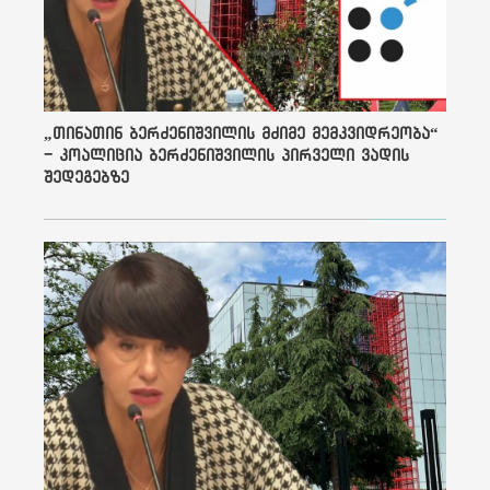
წინააღმდეგობის
ერთადერთი ფორმა,
იმისათვის რომ ხვალ არ
იყოს „ომი“, რომელშიც
„ქართული ოცნების“
რეპრესიული რეჟიმი ყველა
თავისუფალ ხმას განდევნის
„თინათინ ბერძენიშვილის მძიმე მემკვიდრეობა“
და გაანადგურებს.
- კოალიცია ბერძენიშვილის პირველი ვადის
შედეგებზე
ბლოგში გამოთქმული
მოსაზრებები ეკუთვნის ავტორს
და შეიძლება არ ასახავდეს
რედაქციის პოზიციას.