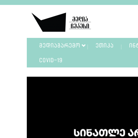
ᲛᲔᲓᲘᲐᲒᲐᲠᲔᲛᲝ
ᲔᲗᲘᲙᲐ
ᲘᲜ
COVID-19