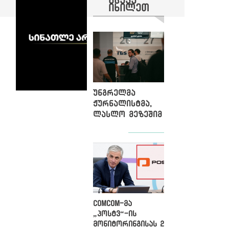
იხილეთ
უნგრელმა
ჟურნალისტმა,
ლასლო მეზეშიმ
საქართველო
დატოვა, მას
გაძევება
ემუქრებოდა
ComCom-მა
„პოსტვ“-ის
მონიტორინგისას 2