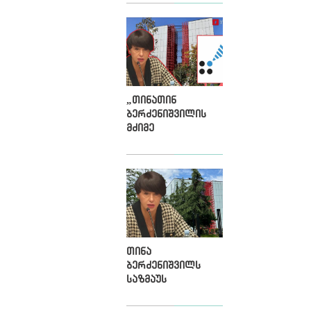
თინათინ
ბერძენიშვილი
გახდა
„თინათინ
ბერძენიშვილის
მძიმე
მემკვიდრეობა“ -
კოალიცია
ბერძენიშვილის
პირველი ვადის
შედეგებზე
თინა
ბერძენიშვილს
საზმაუს
დირექტორობა
მეორე ვადითაც