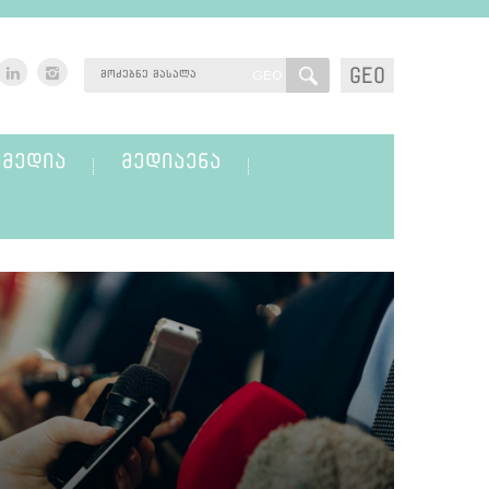
GEO
GEO
ᲛᲔᲓᲘᲐ
ᲛᲔᲓᲘᲐᲔᲜᲐ