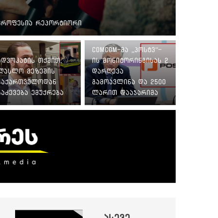
პროფესია რეპორტიორი
ComCom-მა „პოსტვ“-
ადვოკატის თქმით,
ის მონიტორინგისას 2
ლასლო მეზეშის
დარღევა
საქართველოდან
გამოავლინა და 2500
გაძევება ემუქრება
ლარით დააჯარიმა
ასევე