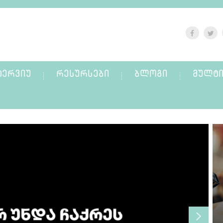
ᲢᲔᲠᲕᲘᲣ
ᲠᲔᲡᲣᲠᲡᲔᲑᲘ
ᲑᲚᲝᲒᲘ
ᲛᲣᲚᲢᲘ