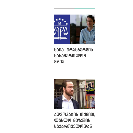
დარღევა
გამოავლინა და
2500 ლარით
დააჯარიმა
საია: ტრასბურგის
სასამართლომ
მზია
ამაღლობელის
მიმართ
წარმოებულ
პოლიტიკურად
მოტივირებულ
ბრალდების
საქმეზე მეოთხე
საჩივარი
ადვოკატის თქმით,
დაარეგისტრირა
ლასლო მეზეშის
საქართველოდან
გაძევება ემუქრება