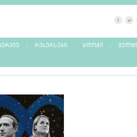
ᲢᲔᲠᲕᲘᲣ
ᲠᲔᲡᲣᲠᲡᲔᲑᲘ
ᲑᲚᲝᲒᲘ
ᲛᲣᲚᲢᲘ