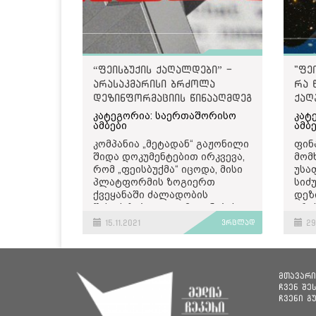
“ფეისბუქის ქაღალდები” -
"ფე
არასაკმარისი ბრძოლა
რა 
დეზინფორმაციის წინააღმდეგ
ქაღ
კატეგორია: საერთაშორისო
კატ
ამბები
ამბ
კომპანია „მეტადან“ გაჟონილი
ფინ
შიდა დოკუმენტებით ირკვევა,
მომ
რომ „ფეისბუქმა“ იცოდა, მისი
უსა
პლატფორმის ზოგიერთ
სიძ
ქვეყანაში ძალადობის
დეზ
წასაქეზებლად გამოყენების
არა
შესახებ, მაგრამ ამის
ვიე
15.11.2021
ვრცლად
29.
შესაკავებლად საკმარისად
პოსტ
ეფექტურად არ იმოქმედა.
ბრა
ჩამ
მამხილებლის დოკუმენტებზე
მარ
მთავარი
დაყრდნობით მომზადებული
„მე
ჩვენ შე
ჟურნალისტური პროექტის
„ფე
ჩვენი გ
„
ფეისბუქის ქაღალდების
“
The 