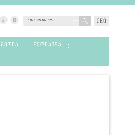
GEO
GEO
ᲛᲔᲓᲘᲐ
ᲛᲔᲓᲘᲐᲔᲜᲐ