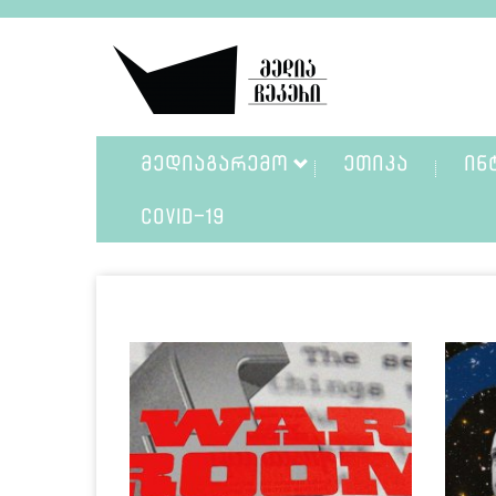
ᲛᲔᲓᲘᲐᲒᲐᲠᲔᲛᲝ
ᲔᲗᲘᲙᲐ
ᲘᲜ
COVID-19