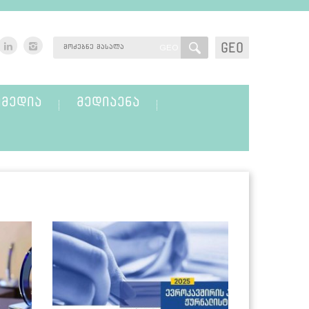
GEO
GEO
ᲛᲔᲓᲘᲐ
ᲛᲔᲓᲘᲐᲔᲜᲐ