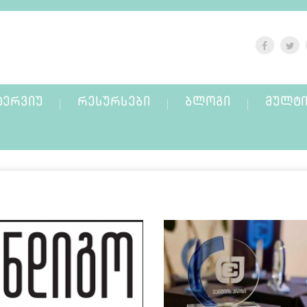
ᲢᲔᲠᲕᲘᲣ
ᲠᲔᲡᲣᲠᲡᲔᲑᲘ
ᲑᲚᲝᲒᲘ
ᲛᲣᲚᲢᲘ