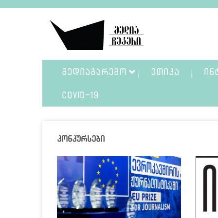
ᲛᲔᲓᲘᲐᲒᲐᲠᲔᲛᲝ
ᲔᲗᲘᲙᲐ
ᲘᲜ
COVID-19
კონკურსები