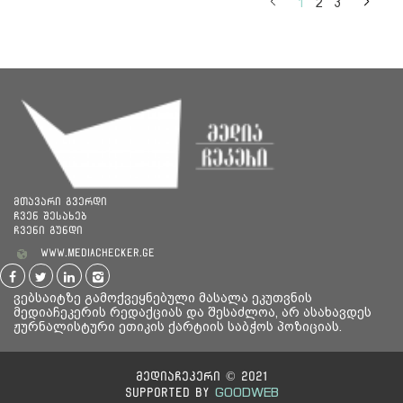
1
2
3
(დასაბეგრი თანხა).
მონაწილეობის მსურველებმა
სარეგისტრაციო
ფორმა
28 ივლისის ჩათვლით უნდა შეავსონ.
მსურველებმა
სააპლიკაციო ფორმა,
რომლის
მიხედვითაც მონაწილეები შეირჩევიან, 30
ტრეინინგები 2024 წლის 2, 3 და 4 აგვისტოს
აგვისტომდე უნდა შეავსონ.
გაიმართება. დამატებითი ინფორმაციისთვის
ეწვიეთ ბმულს
პროექტისა და რეგისტრაციის შესახებ
დეტალური ინფორმაციის ნახვა შესაძლებელია
აქ
.
მთავარი გვერდი
ჩვენ შესახებ
ჩვენი გუნდი
www.mediachecker.ge
ვებსაიტზე გამოქვეყნებული მასალა ეკუთვნის
მედიაჩეკერის რედაქციას და შესაძლოა, არ ასახავდეს
ჟურნალისტური ეთიკის ქარტიის საბჭოს პოზიციას.
მედიაჩეკერი © 2021
GOODWEB
Supported By