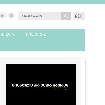
GEO
GEO
ᲛᲔᲓᲘᲐ
ᲛᲔᲓᲘᲐᲔᲜᲐ