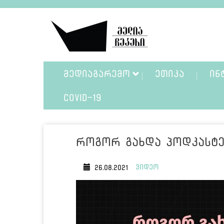
ᲛᲔᲓᲘᲐᲒᲐᲠᲔᲛᲝ
ᲔᲗᲘᲙᲐ
ᲘᲜ
COVID-19
როგორ გახდა პოდკასტ
ვიდეო
26.08.2021