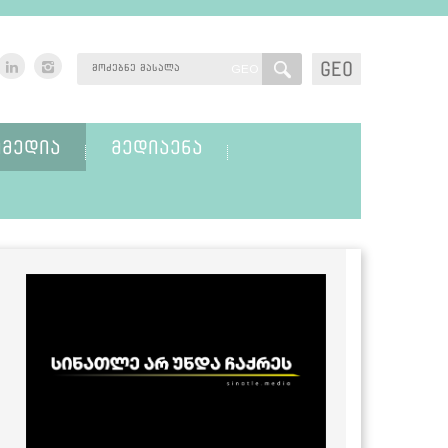
GEO
GEO
ᲛᲔᲓᲘᲐ
ᲛᲔᲓᲘᲐᲔᲜᲐ