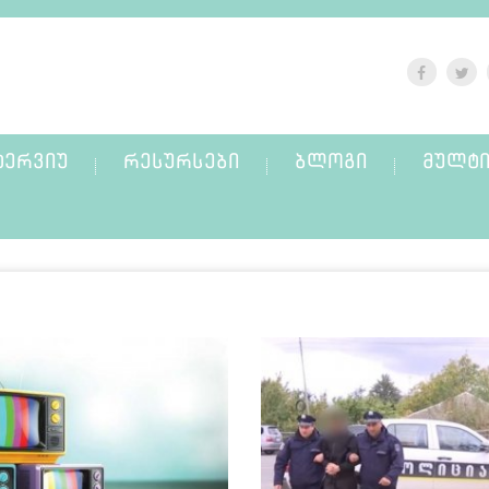
ᲢᲔᲠᲕᲘᲣ
ᲠᲔᲡᲣᲠᲡᲔᲑᲘ
ᲑᲚᲝᲒᲘ
ᲛᲣᲚᲢᲘ