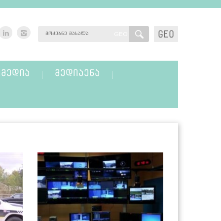
GEO
GEO
ᲛᲔᲓᲘᲐ
ᲛᲔᲓᲘᲐᲔᲜᲐ