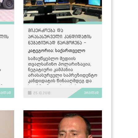
მიკერძოება და
ლის
არასასურველი კანდიდატის
ნეგატიურად წარმოჩენა -
ქარტიის წინასაარჩევნო
კატეგორია: საქართველო
მონიტორინგი
სამაუწყებლო მედიის
თვალსაჩინო პოლარიზაცია,
ა
ნეგატიური კამპანია
არასასურველი საპრეზიდენტო
კანდიდატის წინააღმდეგ და
26
საარჩევნო დებატების
ნაკლებობა - ეს იმ ძირითადი
რცლად
25.10.2018
ვრცლად
ტენდენციების არასრული
ჩამონათვალია, რაც
საქართველოს ჟურნალისტური
ც
ეთიკის ქარტიის
წინასაარჩევნო მედია
მონიტორინგმა გამოავლინა.
მისი
ანგარიშის თანახმად,