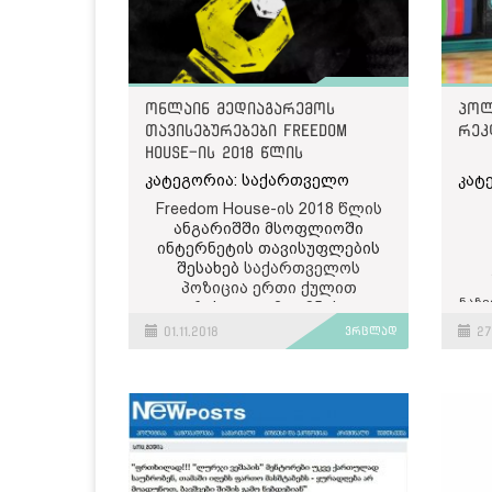
ონლაინ მედიაგარემოს
პოლ
თავისებურებები Freedom
რეკ
House-ის 2018 წლის
ანგარიშში
კატეგორია: საქართველო
კატ
Freedom House-ის 2018 წლის
ანგარიშში მსოფლიოში
ინტერნეტის თავისუფლების
შესახებ
საქართველოს
პოზიცია ერთი ქულით
ნაჩვ
გაუარესდა
. თუმცა 25 ქულით
საქართველო ისევ
მო
01.11.2018
ვრცლად
27.
თავისუფალი ქვეყნების სიაშია
და მეზობელ სომხეთთან
ერთად რეგიონში ლიდერობს.
ფრიდომ ჰაუსი მთავარ
მიგნებებში ხაზს უსვამს
საქართველოს ახალ