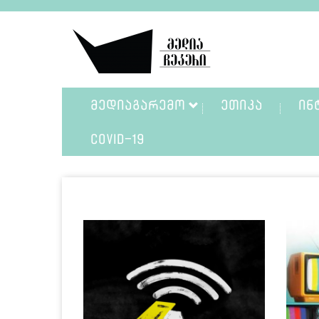
ᲛᲔᲓᲘᲐᲒᲐᲠᲔᲛᲝ
ᲔᲗᲘᲙᲐ
ᲘᲜ
COVID-19