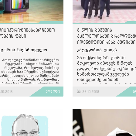
იტიკური/წინასაარჩევნო
8 წლის ბავშვის
ლამის ფასი
მკვლელობაში ბრალდებუ
იდენტიფიცირება მედიაში
ეგორია: საქართველო
კატეგორია: ეთიკა
25 ოქტომბერს, გორში
პოლიტიკური/წინასაარჩევნო
მოკლული იპოვეს 8 წლის
რეკლამა - ისეთი შინაარსის
რეკლამა, რომელიც მიზნად
გოგო, რომელსაც ოჯახი დ
ისახავს საარჩევნო სუბიექტის
სამართალდამცველები
არჩევისთვის ხელის შეწყობას/
რამდენიმე საათის
ხელის შეშლას, რომელშიც
ენებია საარჩევნო სუბიექტი ან/
განმავლობაში ეძებდნენ. 
და მისი არჩევნებში
ოქტომბერს, დილით,
ნაწილეობის რიგითი ნომერი…
10.2018
ვრცლად
26.10.2018
ვ
პოლიციამ მკვლელობის
ბრალდებით 34 წლის კაცი
დააკავა და ამის შესახებ
ოფიციალური განცხადება
გაავრცელა.
გორში მომხდარი ამბავი, 
სიმძიმიდან გამომდინარე,