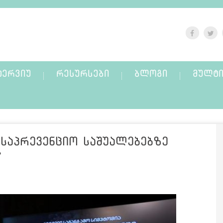
ᲢᲔᲠᲕᲘᲣ
ᲠᲔᲡᲣᲠᲡᲔᲑᲘ
ᲑᲚᲝᲒᲘ
ᲛᲣᲚᲢᲘ
საპრევენციო საშუალებებზე
”