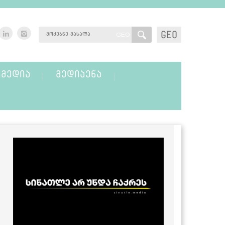
GEO
GEO
ᲛᲔᲓᲘᲐ
ᲛᲔᲓᲘᲐᲔᲜᲐ