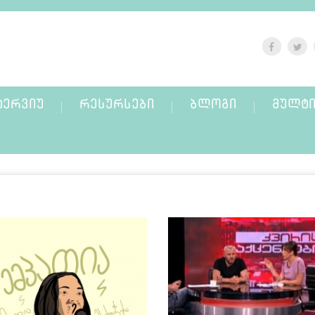
ᲢᲔᲠᲕᲘᲣ
ᲠᲔᲡᲣᲠᲡᲔᲑᲘ
ᲑᲚᲝᲒᲘ
ᲛᲣᲚᲢᲘ