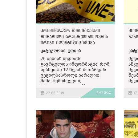
კრიმინალურ შემთხვევაში
მიკ
მონაწილე არასრულწლოვნის
გახ
ირიბი იდენტიფიცირება
მედიაში
კატეგორია: ეთიკა
კატ
26 ივნისს მედიაში
მედ
გავრცელდა ინფორმაცია, რომ
აჩვე
სვანეთში 12 წლის მოზარდმა
მედ
ცეცხლსასროლი იარაღით
შეა
მამა, შემთხვევით,
მედ
სასიკვდილოდ დაჭრა.
გად
გამოცემების ნაწილმა, ამბის
მედ
27.06.2019
ვრცლად
17.
გაშუქებისას დაასახელა
მედ
გარდაცვლილის სახელი და
მედ
გვარი, ასაკი, ფოტო და სხვა
აქც
დეტალები, რითაც
არასრულწლოვნის ირიბი
არჩ
იდენტიფიცირება მოხდა.
არა
ეთიკური ჟურნალისტიკის
მიკ
მიხედვით, დაუშვებელია