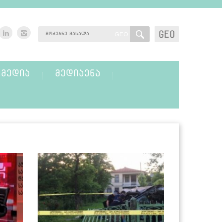
GEO
GEO
ᲛᲔᲓᲘᲐ
ᲛᲔᲓᲘᲐᲔᲜᲐ