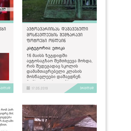
ები
ავტოავარიისას დაშავებული
მოსწავლეების შემზარავი
ფოტოები ონლაინ
გამოცემებში
კატეგორია: ეთიკა
16 მაისს ზუგდიდში
ავტოსაგზაო შემთხვევა მოხდა,
რის შედეგადაც სკოლის
დამამთავრებელი კლასის
მოსწავლეები დაშავდნენ.
მომხდარი ახალ ამბად
გაავრცელა ონლაინ
რცლად
17.05.2019
ვრცლად
გამოცემების ნაწილმა და
ტექსტს დაურთო სოციალურ
ქსელში, სხვადასხვა
მომხმარებლის მიერ
გავრცელებული ფოტოები,
რომლებზეც ახლო ხედით
ჩანდნენ დაშავებული
ადამიანები.