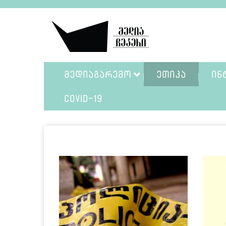
ᲛᲔᲓᲘᲐᲒᲐᲠᲔᲛᲝ
ᲔᲗᲘᲙᲐ
ᲘᲜ
COVID-19