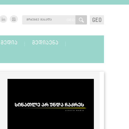
GEO
GEO
ᲛᲔᲓᲘᲐ
ᲛᲔᲓᲘᲐᲔᲜᲐ