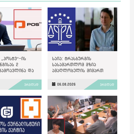
 „პოსტვ“-ის
საია: ტრასბურგის
გისას 2
სასამართლომ მზია
გამოავლინა და
ამაღლობელის მიმართ
ით დააჯარიმა
წარმოებულ პოლიტიკურად
მოტივირებულ ბრალდების
6
06.08.2026
ვრცლად
ვრცლად
საქმეზე მეოთხე საჩივარი
დაარეგისტრირა