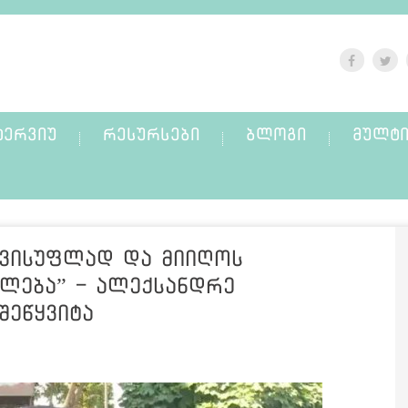
ᲢᲔᲠᲕᲘᲣ
ᲠᲔᲡᲣᲠᲡᲔᲑᲘ
ᲑᲚᲝᲒᲘ
ᲛᲣᲚᲢᲘ
ავისუფლად და მიიღოს
ილება” - ალექსანდრე
შეწყვიტა