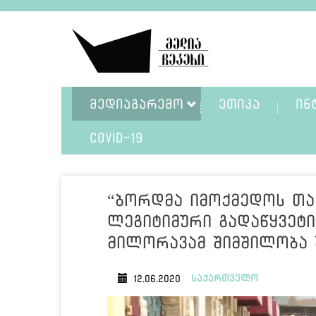
ᲛᲔᲓᲘᲐᲒᲐᲠᲔᲛᲝ
ᲔᲗᲘᲙᲐ
ᲘᲜ
COVID-19
“ბორდმა იმოქმედოს თ
ლეგიტიმური გადაწყვეტ
მილორავამ შიმშილობა 
საქართველო
12.06.2020