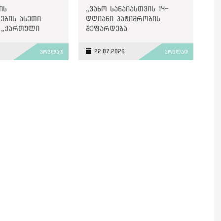
ის
„ვახო სანაიასთვის 14-
ების ასეთი
დღიანი პატიმრობის
 „ქართული
შეფარდება
ისაც“
ეწინააღმდეგება
ნტოა“, - ქარტია
მართლმსაჯულების
6
22.07.2026
ვრცლად
ვრცლად
საბაზისო პრინციპებს“ -
საია