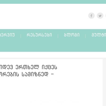
ᲢᲔᲠᲕᲘᲣ
ᲠᲔᲡᲣᲠᲡᲔᲑᲘ
ᲑᲚᲝᲒᲘ
ᲛᲣᲚᲢᲘ
კიდევ ერთხელ იქცეს
ორების სამიზნედ -