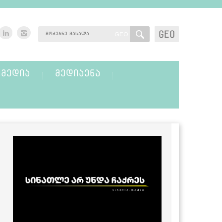
GEO
GEO
ᲛᲔᲓᲘᲐ
ᲛᲔᲓᲘᲐᲔᲜᲐ