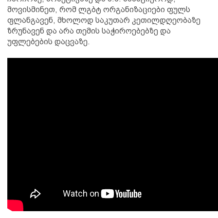
მოვისმინეთ, რომ ლგბტ ორგანიზაციები ფულს
ფლანგავენ, მხოლოდ საკუთარ კეთილდღეობაზე
ზრუნავენ და არა თემის საჭიროებებზე და
უფლებების დაცვაზე.