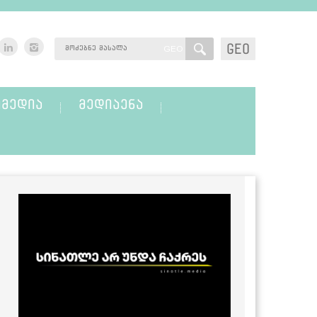
GEO
GEO
ᲛᲔᲓᲘᲐ
ᲛᲔᲓᲘᲐᲔᲜᲐ