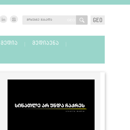
GEO
GEO
ᲛᲔᲓᲘᲐ
ᲛᲔᲓᲘᲐᲔᲜᲐ