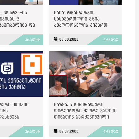
 „პოსტვ“-ის
საია: ტრასბურგის
გისას 2
სასამართლომ მზია
გამოავლინა და
ამაღლობელის მიმართ
ით დააჯარიმა
წარმოებულ პოლიტიკურად
მოტივირებულ ბრალდების
6
06.08.2026
ვრცლად
ვრცლად
საქმეზე მეოთხე საჩივარი
დაარეგისტრირა
ტური ეთიკის
საზმაუს გენერალური
ობს
დირექტორი მეორე ვადით
დასხმებს
თინათინ ბერძენიშვილი
ზე“
გახდა
6
29.07.2026
ვრცლად
ვრცლად