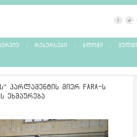
ᲢᲔᲠᲕᲘᲣ
ᲠᲔᲡᲣᲠᲡᲔᲑᲘ
ᲑᲚᲝᲒᲘ
ᲛᲣᲚᲢᲘ
ს“ პარლამენტის მიერ FARA-ს
ს ეხმაურება