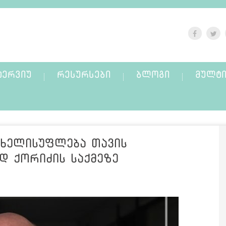
ᲢᲔᲠᲕᲘᲣ
ᲠᲔᲡᲣᲠᲡᲔᲑᲘ
ᲑᲚᲝᲒᲘ
ᲛᲣᲚᲢᲘ
 ხელისუფლება თავის
ად ქორიძის საქმეზე