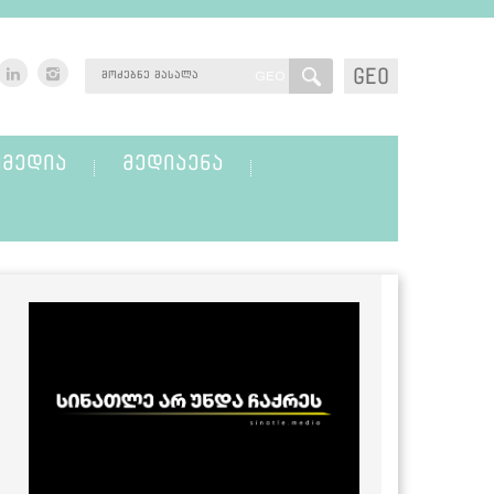
GEO
GEO
ᲛᲔᲓᲘᲐ
ᲛᲔᲓᲘᲐᲔᲜᲐ