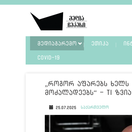
ᲛᲔᲓᲘᲐᲒᲐᲠᲔᲛᲝ
ᲔᲗᲘᲙᲐ
ᲘᲜ
COVID-19
„როგორ აფარებს ხელს
მოძალადეებს“ - TI ზვი
საქართველო
25.07.2025