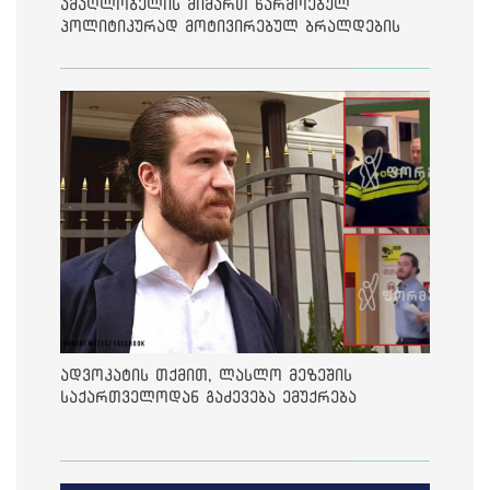
ამაღლობელის მიმართ წარმოებულ
პოლიტიკურად მოტივირებულ ბრალდების
საქმეზე მეოთხე საჩივარი დაარეგისტრირა
ადვოკატის თქმით, ლასლო მეზეშის
საქართველოდან გაძევება ემუქრება