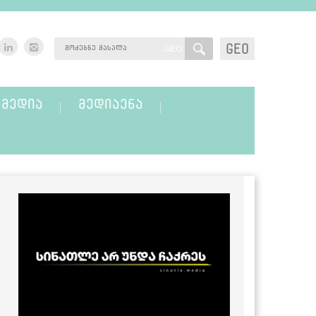
GEO
GEO
ᲛᲔᲓᲘᲐ
ᲛᲔᲓᲘᲐᲔᲜᲐ