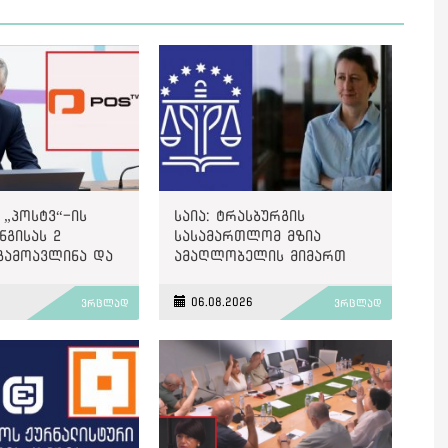
 „პოსტვ“-ის
საია: ტრასბურგის
გისას 2
სასამართლომ მზია
გამოავლინა და
ამაღლობელის მიმართ
ით დააჯარიმა
წარმოებულ პოლიტიკურად
მოტივირებულ ბრალდების
6
06.08.2026
ვრცლად
ვრცლად
საქმეზე მეოთხე საჩივარი
დაარეგისტრირა