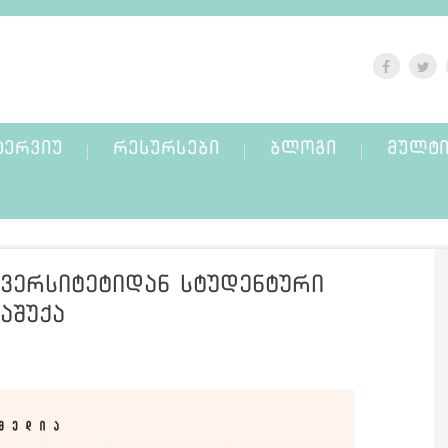
ᲢᲔᲠᲕᲘᲣ
ᲠᲔᲡᲣᲠᲡᲔᲑᲘ
ᲑᲚᲝᲒᲘ
ᲛᲣᲚᲢᲘ
ნივერსიტეტიდან სტუდენტური
აშუქა