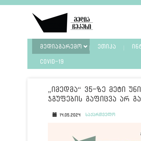
ᲛᲔᲓᲘᲐᲒᲐᲠᲔᲛᲝ
ᲔᲗᲘᲙᲐ
ᲘᲜ
COVID-19
„იმედმა“ 35-ზე მეტი უ
ჯგუფების გაფიცვა არ გა
საქართველო
14.05.2024