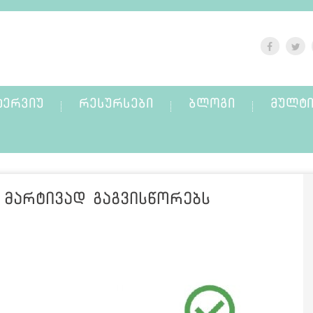
ᲢᲔᲠᲕᲘᲣ
ᲠᲔᲡᲣᲠᲡᲔᲑᲘ
ᲑᲚᲝᲒᲘ
ᲛᲣᲚᲢᲘ
 მარტივად გაგვისწორებს