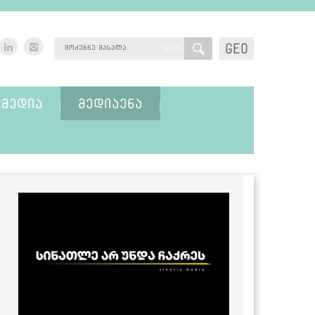
GEO
GEO
ᲛᲔᲓᲘᲐ
ᲛᲔᲓᲘᲐᲔᲜᲐ