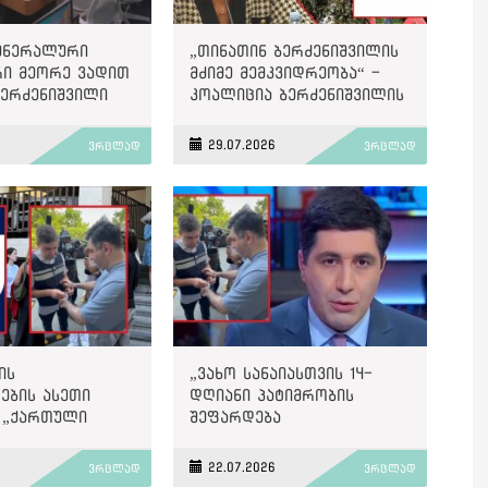
გენერალური
„თინათინ ბერძენიშვილის
ი მეორე ვადით
მძიმე მემკვიდრეობა“ -
ბერძენიშვილი
კოალიცია ბერძენიშვილის
პირველი ვადის შედეგებზე
6
29.07.2026
ვრცლად
ვრცლად
ის
„ვახო სანაიასთვის 14-
ების ასეთი
დღიანი პატიმრობის
 „ქართული
შეფარდება
ისაც“
ეწინააღმდეგება
ნტოა“, - ქარტია
მართლმსაჯულების
6
22.07.2026
ვრცლად
ვრცლად
საბაზისო პრინციპებს“ -