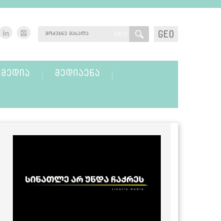
GEO
GEO
ᲛᲔᲓᲘᲐ
ᲛᲔᲓᲘᲐᲔᲜᲐ