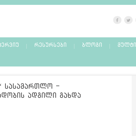
ᲢᲔᲠᲕᲘᲣ
ᲠᲔᲡᲣᲠᲡᲔᲑᲘ
ᲑᲚᲝᲒᲘ
ᲛᲣᲚᲢᲘ
“ სასამართლო -
ადობის ადგილი გახდა