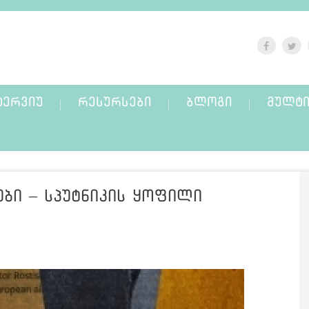
ᲢᲔᲠᲕᲘᲣ
ᲠᲔᲡᲣᲠᲡᲔᲑᲘ
ᲑᲚᲝᲒᲘ
ᲛᲣᲚᲢᲘ
ბი – სპუტნიკის ყოფილი