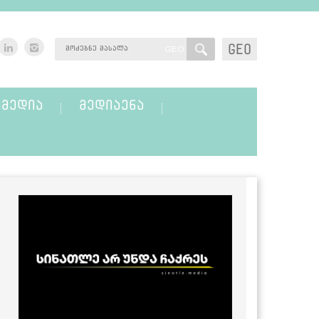
GEO
GEO
ᲛᲔᲓᲘᲐ
ᲛᲔᲓᲘᲐᲔᲜᲐ