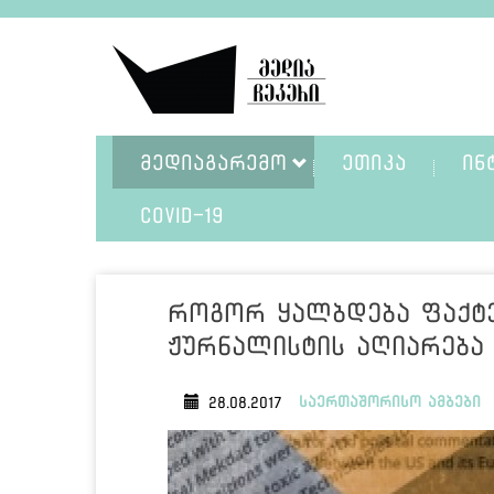
ᲛᲔᲓᲘᲐᲒᲐᲠᲔᲛᲝ
ᲔᲗᲘᲙᲐ
ᲘᲜ
COVID-19
როგორ ყალბდება ფაქტე
ჟურნალისტის აღიარება
საერთაშორისო ამბები
28.08.2017