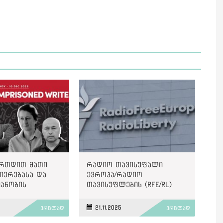
ერთდით მათი
რადიო თავისუფალი
იერებასა და
ევროპა/რადიო
ანობის
თავისუფლების (RFE/RL)
ი“, - PEN
უნგრულმა სამსახურმა
nal-ი
მუშაობა შეწყვიტა
21.11.2025
ვრცლად
ვრცლად
აში მყოფ „ოთხ