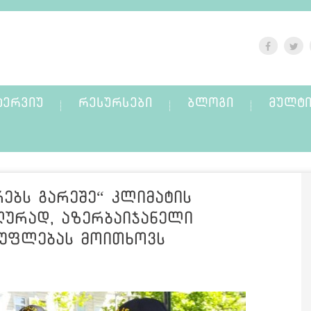
ᲢᲔᲠᲕᲘᲣ
ᲠᲔᲡᲣᲠᲡᲔᲑᲘ
ᲑᲚᲝᲒᲘ
ᲛᲣᲚᲢᲘ
ებს გარეშე“ კლიმატის
ურად, აზერბაიჯანელი
სუფლებას მოითხოვს