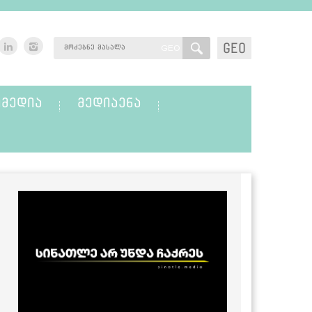
GEO
GEO
ᲛᲔᲓᲘᲐ
ᲛᲔᲓᲘᲐᲔᲜᲐ