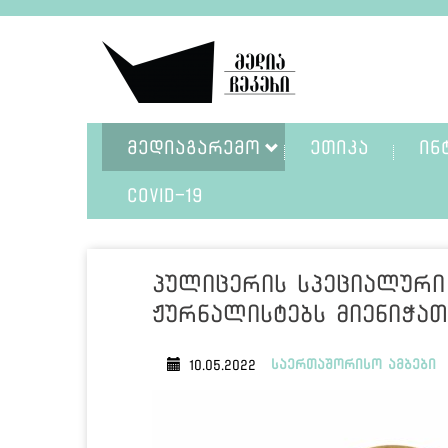
ᲛᲔᲓᲘᲐᲒᲐᲠᲔᲛᲝ
ᲔᲗᲘᲙᲐ
ᲘᲜ
COVID-19
პულიცერის სპეციალურ
ჟურნალისტებს მიენიჭათ
საერთაშორისო ამბები
10.05.2022