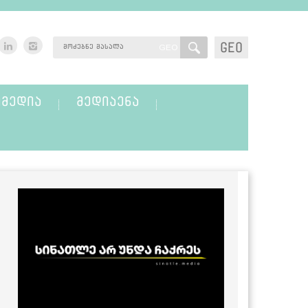
GEO
GEO
ᲛᲔᲓᲘᲐ
ᲛᲔᲓᲘᲐᲔᲜᲐ