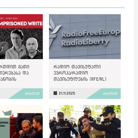
ერთდით მათი
რადიო თავისუფალი
იერებასა და
ევროპა/რადიო
ანობის
თავისუფლების (RFE/RL)
ი“, - PEN
უნგრულმა სამსახურმა
nal-ი
მუშაობა შეწყვიტა
21.11.2025
ვრცლად
ვრცლად
აში მყოფ „ოთხ
ზე“