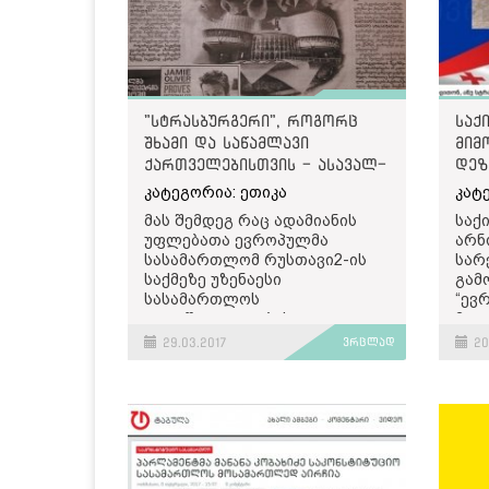
"სტრასბურგერი", როგორც
საქ
შხამი და საწამლავი
მიმ
ქართველებისთვის - ასავალ-
დეზ
დასავალის ანტიდასავლური
კატეგორია: ეთიკა
კატ
განწყობები
მას შემდეგ რაც ადამიანის
საქ
უფლებათა ევროპულმა
არნ
სასამართლომ რუსთავი2-ის
სარ
საქმეზე უზენაესი
გამ
სასამართლოს
“ევ
გადაწყვეტილების
მაგ
აღსრულება შეაჩერა, ასავალ-
მიგ
29.03.2017
ვრცლად
20
დასავალი ყველა ნომერში
წერ
აგრძელებს ანტიდასავლური
წერ
განწყობების ტირაჟირებას და
გამ
სტრასბურგის სასამართლოს
თან
ნეგატიურ კონტექსტში
ევრ
წარმოჩენას.
უფლ
შენ