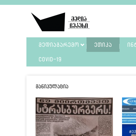
ᲛᲔᲓᲘᲐᲒᲐᲠᲔᲛᲝ
ᲔᲗᲘᲙᲐ
ᲘᲜ
COVID-19
მანიპულაცია