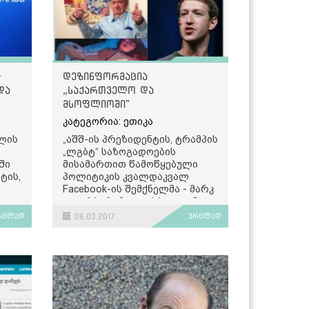
-
დეზინფორმაცია
და
„საქართველო და
მსოფლიოში"
კატეგორია: ეთიკა
ლის
„აშშ-ის პრეზიდენტის, ტრამპის
„ლგბტ“ საზოგადოების
ში
მისამართით წამოწყებული
ტის,
პოლიტიკის კვალდაკვალ
Facebook-ის შემქნელმა - მარკ
ე
ცუკერბერგმა ფეისბუკიდან
Mossgreen -ის სააუქციონო
რცლად
06.03.2017
ვრცლად
ლ
სახლის მიერ რეკლამირებული
ო
ნახატი ამოიღებინა“ - წერს
"საქართველო და მსოფლიო".
გამოქვეყნებულ სიახლეში
ს.
ასევე ვკითხულობთ: „საქმე
ეხება ჩარლზ ბლექმენის