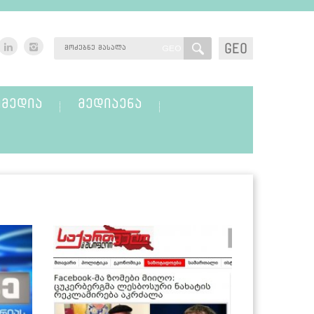
GEO
GEO
ᲛᲔᲓᲘᲐ
ᲛᲔᲓᲘᲐᲔᲜᲐ