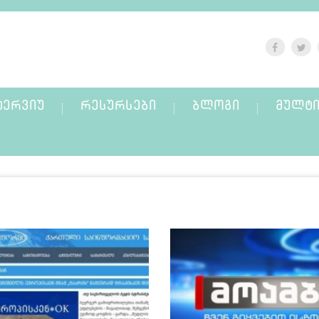
ᲢᲔᲠᲕᲘᲣ
ᲠᲔᲡᲣᲠᲡᲔᲑᲘ
ᲑᲚᲝᲒᲘ
ᲛᲣᲚᲢᲘ