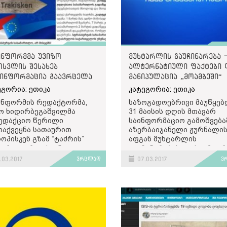
ინფორმმა უვიზო
მუხტარლის გაუჩინარება 
ოსვლის შესახებ
ალტერნატიული ფაქტები 
ინფორმაცია გაავრცელა
მანიპულაცია „მოამბეში“
ეგორია: ეთიკა
კატეგორია: ეთიკა
ინფორმის რედაქტორმა,
საზოგადოებრივი მაუწყებ
ო ხიდირბეგაშვილმა
31 მაისის დღის მთავარ
ედაქციო წერილი
საინფორმაციო გამოშვება
ოაქვეყნა სათაურით
აზერბაიჯანელი ჟურნალის
როპისკენ გზამ “ტაძრის”
აფგან მუხტარლის
ივრად ტრაკისკენ
გაუჩინარების ფაქტი მეორ
ვიყვანა!” ამ სარედაქციო
ამბად გავიდა. საკითხი ორ
.03.2017
ვრცლად
07.03.2017
ვ
ილში ხიდირბეგაშვილი
ნაწილად გაშუქდა, პირვე
ს: “ბევრჯერ
ნაწილში თავად ფაქტი იყ
იფრთხილებია
მიმოხილული, მეორეში კი
ამემამულეები, რომ
პოლიტიკოსების და
ოკავშირთან ასოცირებას,
არასამთავრობოების
ებების - მაგალითად,
შეფასებები შემოგვთავაზე
გენის ზონაში ყოველ 6
თემის გაშუქებისას