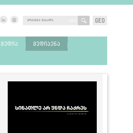
GEO
GEO
ᲛᲔᲓᲘᲐ
ᲛᲔᲓᲘᲐᲔᲜᲐ