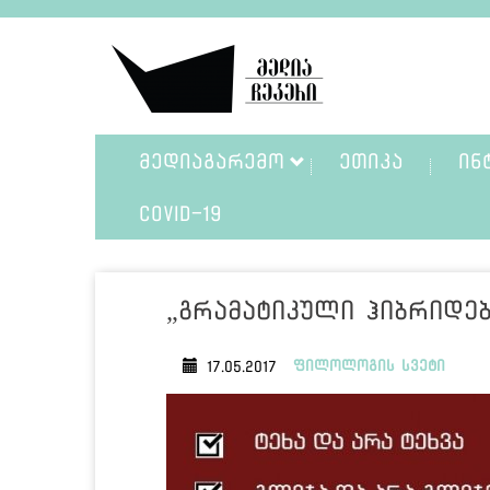
ᲛᲔᲓᲘᲐᲒᲐᲠᲔᲛᲝ
ᲔᲗᲘᲙᲐ
ᲘᲜ
COVID-19
„გრამატიკული ჰიბრიდებ
ფილოლოგის სვეტი
17.05.2017