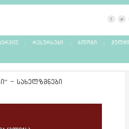
ᲢᲔᲠᲕᲘᲣ
ᲠᲔᲡᲣᲠᲡᲔᲑᲘ
ᲑᲚᲝᲒᲘ
ᲛᲣᲚᲢᲘ
ი“ - სახელზმნები