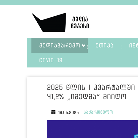
ᲛᲔᲓᲘᲐᲒᲐᲠᲔᲛᲝ
ᲔᲗᲘᲙᲐ
ᲘᲜ
COVID-19
2025 წლის I კვარტალში
41,2% „იმედმა“ მიიღო
საქართველო
16.05.2025