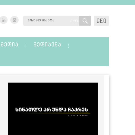
GEO
GEO
ᲛᲔᲓᲘᲐ
ᲛᲔᲓᲘᲐᲔᲜᲐ