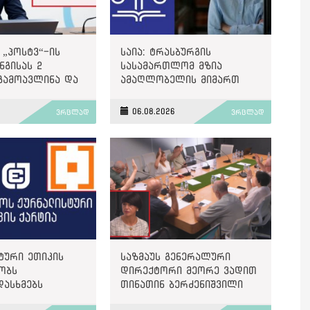
 „პოსტვ“-ის
საია: ტრასბურგის
გისას 2
სასამართლომ მზია
გამოავლინა და
ამაღლობელის მიმართ
ით დააჯარიმა
წარმოებულ პოლიტიკურად
მოტივირებულ ბრალდების
6
06.08.2026
ვრცლად
ვრცლად
საქმეზე მეოთხე საჩივარი
დაარეგისტრირა
ტური ეთიკის
საზმაუს გენერალური
ობს
დირექტორი მეორე ვადით
დასხმებს
თინათინ ბერძენიშვილი
ზე“
გახდა