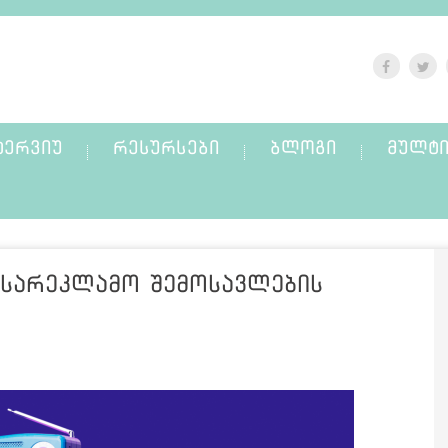
ᲢᲔᲠᲕᲘᲣ
ᲠᲔᲡᲣᲠᲡᲔᲑᲘ
ᲑᲚᲝᲒᲘ
ᲛᲣᲚᲢᲘ
 სარეკლამო შემოსავლების