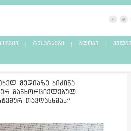
ᲢᲔᲠᲕᲘᲣ
ᲠᲔᲡᲣᲠᲡᲔᲑᲘ
ᲑᲚᲝᲒᲘ
ᲛᲣᲚᲢᲘ
ებელ მედიაზე ბიძინა
მიერ განხორციელებულ
ტემურ თავდასხმას“