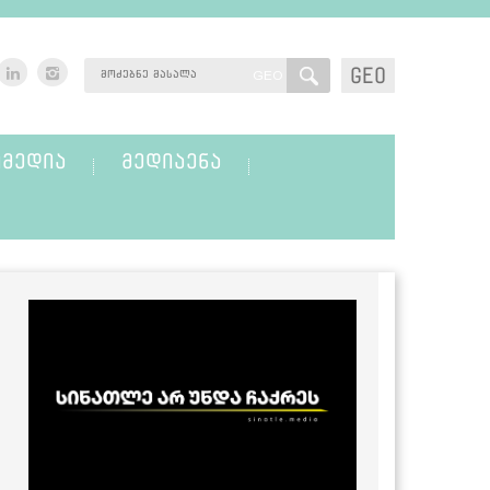
GEO
GEO
ᲛᲔᲓᲘᲐ
ᲛᲔᲓᲘᲐᲔᲜᲐ