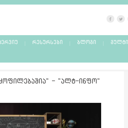
ᲢᲔᲠᲕᲘᲣ
ᲠᲔᲡᲣᲠᲡᲔᲑᲘ
ᲑᲚᲝᲒᲘ
ᲛᲣᲚᲢᲘ
ნყოფილებაშია" - "ალტ-ინფო"