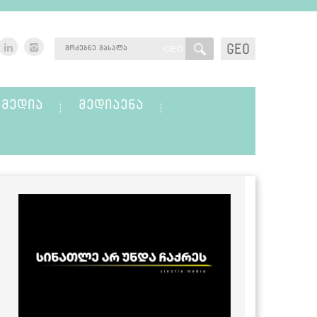
GEO
GEO
ᲛᲔᲓᲘᲐ
ᲛᲔᲓᲘᲐᲔᲜᲐ