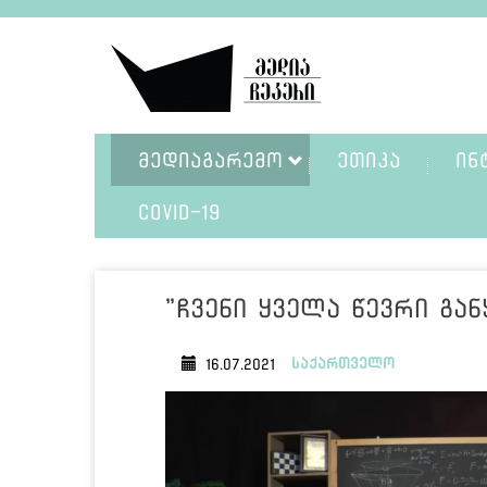
ᲛᲔᲓᲘᲐᲒᲐᲠᲔᲛᲝ
ᲔᲗᲘᲙᲐ
ᲘᲜ
COVID-19
"ჩვენი ყველა წევრი გა
საქართველო
16.07.2021