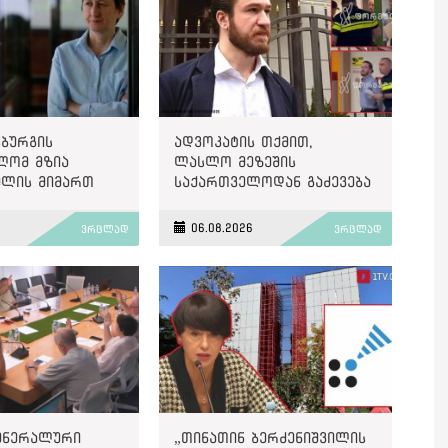
სბურგის
ადვოკატის თქმით,
ლომ მზია
ლასლო მეზეშის
ლის მიმართ
საქართველოდან გაძევება
ლ პოლიტიკურად
ემუქრება
ბულ ბრალდების
6
06.08.2026
ვრცლად
ვრცლად
ეოთხე საჩივარი
ტრირა
გენერალური
„თინათინ ბერძენიშვილის