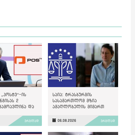
 „პოსტვ“-ის
საია: ტრასბურგის
გისას 2
სასამართლომ მზია
გამოავლინა და
ამაღლობელის მიმართ
ით დააჯარიმა
წარმოებულ პოლიტიკურად
მოტივირებულ ბრალდების
6
06.08.2026
ვრცლად
ვრცლად
საქმეზე მეოთხე საჩივარი
დაარეგისტრირა