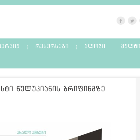
ᲢᲔᲠᲕᲘᲣ
ᲠᲔᲡᲣᲠᲡᲔᲑᲘ
ᲑᲚᲝᲒᲘ
ᲛᲣᲚᲢᲘ
სტი წულუკიანის ბრიფინგზე