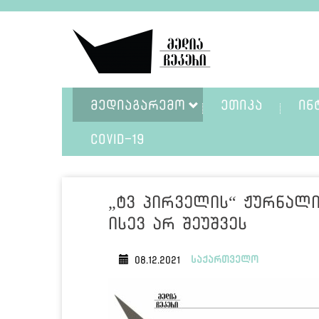
ᲛᲔᲓᲘᲐᲒᲐᲠᲔᲛᲝ
ᲔᲗᲘᲙᲐ
ᲘᲜ
COVID-19
„ტვ პირველის“ ჟურნალი
ისევ არ შეუშვეს
საქართველო
08.12.2021