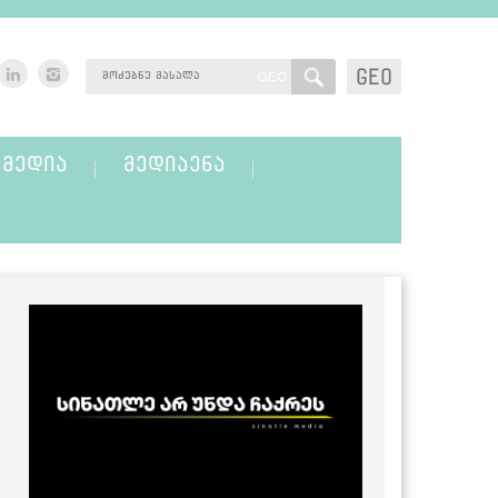
GEO
GEO
ᲛᲔᲓᲘᲐ
ᲛᲔᲓᲘᲐᲔᲜᲐ