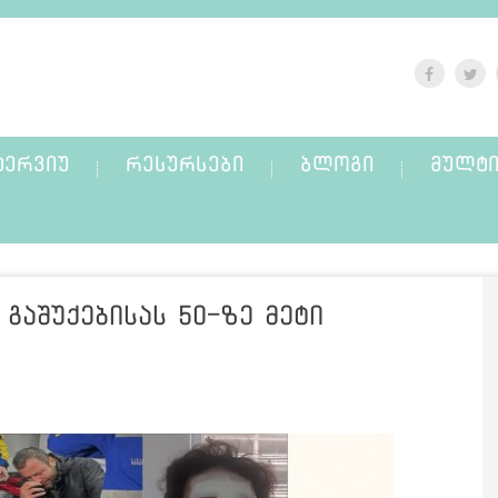
ᲢᲔᲠᲕᲘᲣ
ᲠᲔᲡᲣᲠᲡᲔᲑᲘ
ᲑᲚᲝᲒᲘ
ᲛᲣᲚᲢᲘ
გაშუქებისას 50-ზე მეტი