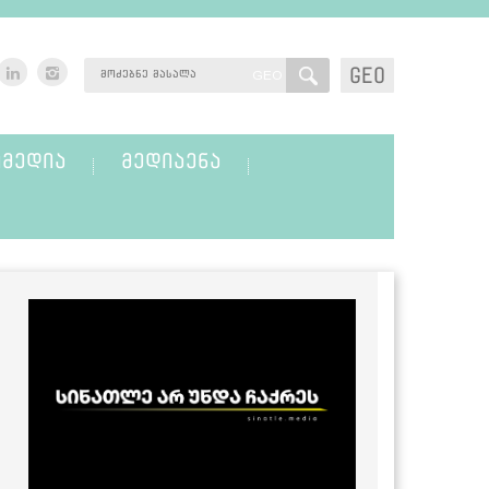
GEO
GEO
ᲛᲔᲓᲘᲐ
ᲛᲔᲓᲘᲐᲔᲜᲐ