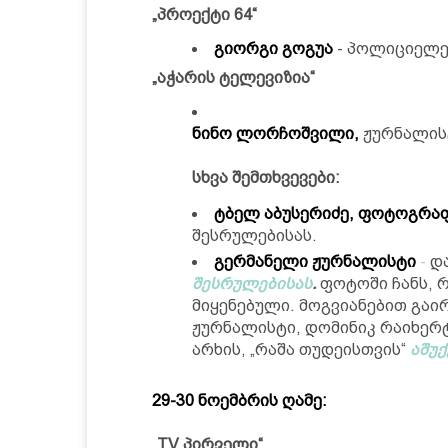
„პროექტი 64“
გიორგი გოგუა
- პოლიციელებ
„აჭარის ტელევიზია“
ნინო ლორჩოშვილი
,
ჟურნალის
სხვა შემთხვევები:
ტბელ აბუსერიძე, ფოტოგრა
შესრულებისას.
გერმანელი ჟურნალისტი
-
და
შესრულებისას
.
ფოტოში ჩანს, რ
მიყენებული. მოგვიანებით გაი
ჟურნალისტი, დომინიკ რაიხერ
არხის, „რაშა თუდეისთვის“
აშუქ
29-30 ნოემბრის ღამე:
„TV პირველი“