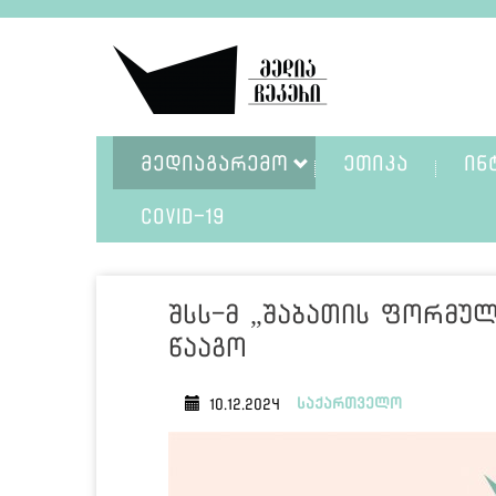
ᲛᲔᲓᲘᲐᲒᲐᲠᲔᲛᲝ
ᲔᲗᲘᲙᲐ
ᲘᲜ
COVID-19
შსს-მ „შაბათის ფორმულ
წააგო
საქართველო
10.12.2024