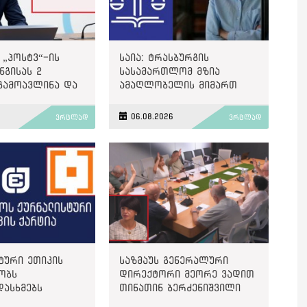
 „პოსტვ“-ის
საია: ტრასბურგის
გისას 2
სასამართლომ მზია
გამოავლინა და
ამაღლობელის მიმართ
ით დააჯარიმა
წარმოებულ პოლიტიკურად
მოტივირებულ ბრალდების
6
06.08.2026
ვრცლად
ვრცლად
საქმეზე მეოთხე საჩივარი
დაარეგისტრირა
ტური ეთიკის
საზმაუს გენერალური
ობს
დირექტორი მეორე ვადით
დასხმებს
თინათინ ბერძენიშვილი
ზე“
გახდა