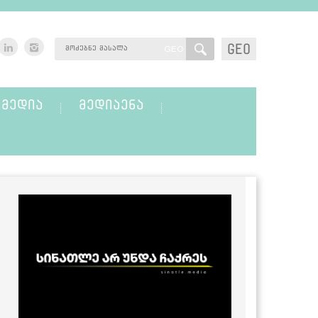
GEO
GEO
ᲛᲔᲓᲘᲐ
ᲛᲔᲓᲘᲐᲔᲜᲐ