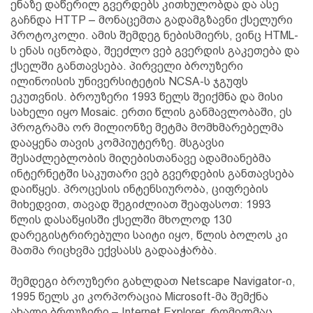
ენაზე დაწერილ გვერდებს კითხულობდა და ასე
გაჩნდა HTTP – მონაცემთა გადამგზავნი ქსელური
პროტოკოლი. ამის შემდეგ ნებისმიერს, ვინც HTML-
ს ენას იცნობდა, შეეძლო ვებ გვერდის გაკეთება და
ქსელში განთავსება. პირველი ბროუზერი
ილინოისის უნივერსიტეტის NCSA-ს ჯგუფს
ეკუთვნის. ბროუზერი 1993 წელს შეიქმნა და მისი
სახელი იყო Mosaic. ერთი წლის განმავლობაში, ეს
პროგრამა ორ მილიონზე მეტმა მომხმარებელმა
დააყენა თავის კომპიუტერზე. მსგავსი
შესაძლებლობის მიღებისთანავე ადამიანებმა
ინტერნეტში საკუთარი ვებ გვერდების განთავსება
დაიწყეს. პროცესის ინტენსიურობა, ციფრების
მიხედვით, თავად შეგიძლიათ შეაფასოთ: 1993
წლის დასაწყისში ქსელში მხოლოდ 130
დარეგისტრირებული საიტი იყო, წლის ბოლოს კი
მათმა რიცხვმა ექვსასს გადააჭარბა.
შემდეგი ბროუზერი გახლდათ Netscape Navigator-ი,
1995 წელს კი კორპორაცია Microsoft-მა შემქნა
ახალი ბროუზერი – Internet Explorer, რომელმაც