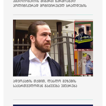
ამაღლობელის მიმართ წარმოებულ
პოლიტიკურად მოტივირებულ ბრალდების
საქმეზე მეოთხე საჩივარი დაარეგისტრირა
ადვოკატის თქმით, ლასლო მეზეშის
საქართველოდან გაძევება ემუქრება