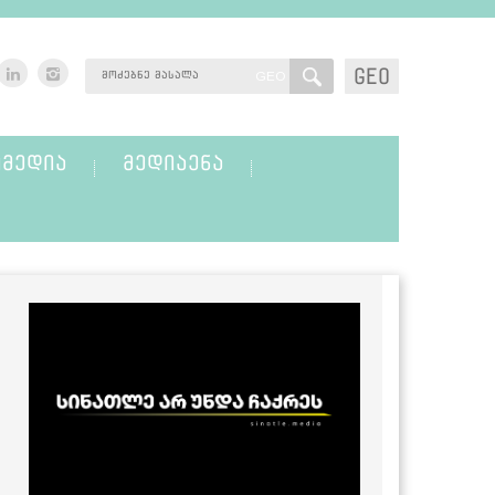
GEO
GEO
ᲛᲔᲓᲘᲐ
ᲛᲔᲓᲘᲐᲔᲜᲐ