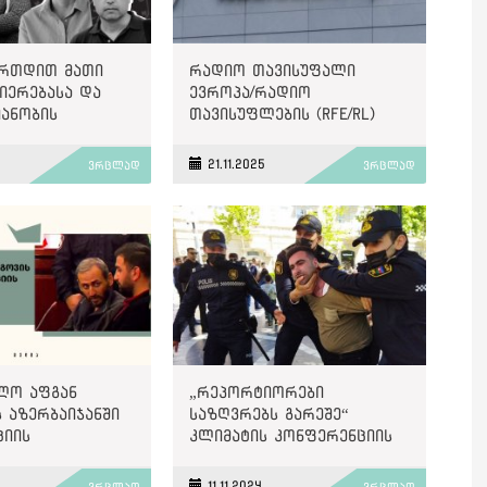
ერთდით მათი
რადიო თავისუფალი
იერებასა და
ევროპა/რადიო
ანობის
თავისუფლების (RFE/RL)
ი“, - PEN
უნგრულმა სამსახურმა
nal-ი
მუშაობა შეწყვიტა
21.11.2025
ვრცლად
ვრცლად
აში მყოფ „ოთხ
ზე“
ლო აფგან
„რეპორტიორები
 აზერბაიჯანში
საზღვრებს გარეშე“
ციის
კლიმატის კონფერენციის
ობაზე დღეს
პარალელურად,
ს
აზერბაიჯანელი
11.11.2024
ვრცლად
ვრცლად