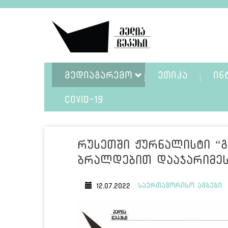
ᲛᲔᲓᲘᲐᲒᲐᲠᲔᲛᲝ
ᲔᲗᲘᲙᲐ
ᲘᲜ
COVID-19
რუსეთში ჟურნალისტი “გ
ბრალდებით დააჯარიმე
საერთაშორისო ამბები
12.07.2022