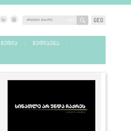
GEO
GEO
ᲛᲔᲓᲘᲐ
ᲛᲔᲓᲘᲐᲔᲜᲐ