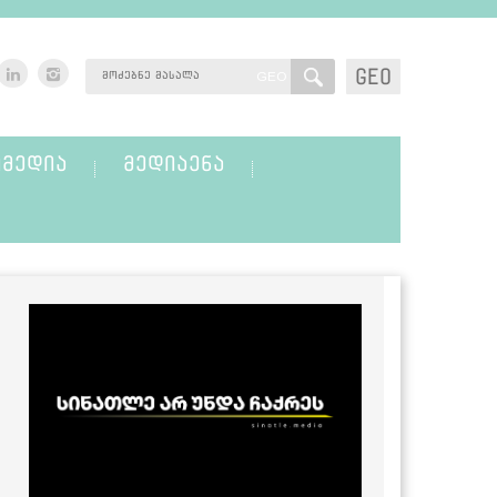
GEO
GEO
ᲛᲔᲓᲘᲐ
ᲛᲔᲓᲘᲐᲔᲜᲐ