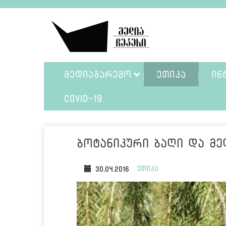
ᲛᲔᲓᲘᲐᲒᲐᲠᲔᲛᲝ
ᲔᲗᲘᲙᲐ
ᲘᲜ
COVID-19
ბოტანიკური ბაღი და მე
ეთიკა
30.04.2016