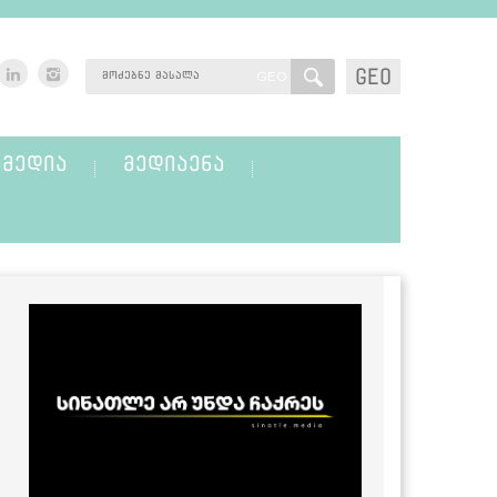
GEO
GEO
ᲛᲔᲓᲘᲐ
ᲛᲔᲓᲘᲐᲔᲜᲐ