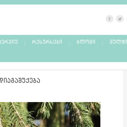
ᲢᲔᲠᲕᲘᲣ
ᲠᲔᲡᲣᲠᲡᲔᲑᲘ
ᲑᲚᲝᲒᲘ
ᲛᲣᲚᲢᲘ
დიაგაშუქება