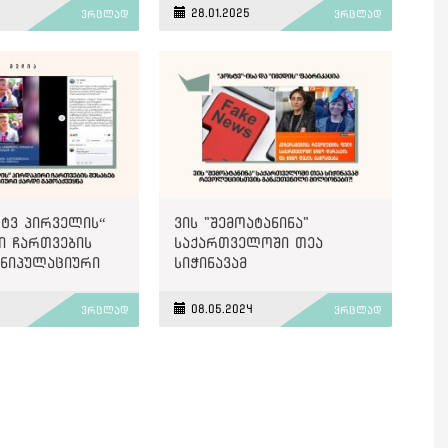
რაციული
აშუქებს
5
28.01.2025
ვრცლად
ვრცლად
ი?
„ტვ პირველის“
ვის "შემოატანინა"
ი ჩართვების
საქართველოში თეა
ანიპულაციური
სიჭინავამ
ოაქვეყნა
რევოლუციისთვის
განკუთვნილი მილიონები?
4
08.05.2024
ვრცლად
ვრცლად
"პოსტვ"-ისა და "იმედის"
ფაბრიკაცია