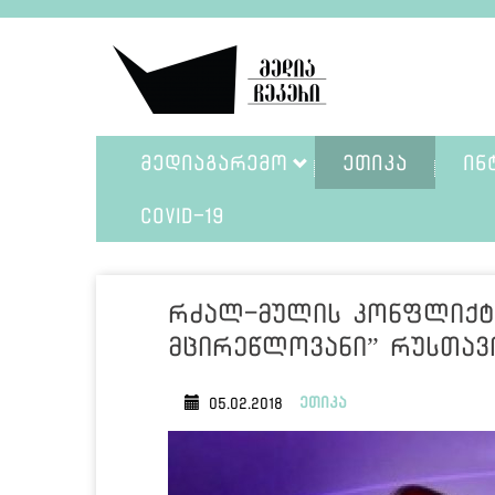
ᲛᲔᲓᲘᲐᲒᲐᲠᲔᲛᲝ
ᲔᲗᲘᲙᲐ
ᲘᲜ
COVID-19
რძალ-მულის კონფლიქტ
მცირეწლოვანი” რუსთავი
ეთიკა
05.02.2018