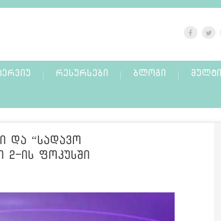
ᲢᲔᲠᲕᲘᲣ
ᲠᲔᲡᲣᲠᲡᲔᲑᲘ
ᲑᲚᲝᲒᲘ
ᲛᲣᲚᲢᲘ
ი და “სადავო
 2-ის ფოკუსში