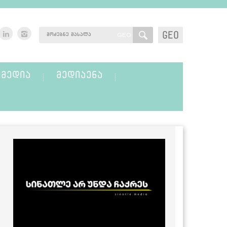
GEO
GEO
ᲛᲔᲓᲘᲐ
ᲛᲔᲓᲘᲐᲔᲜᲐ