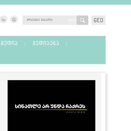
GEO
GEO
ᲛᲔᲓᲘᲐ
ᲛᲔᲓᲘᲐᲔᲜᲐ