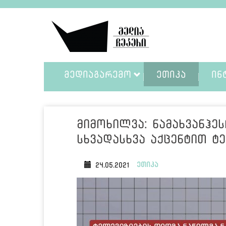
ᲛᲔᲓᲘᲐᲒᲐᲠᲔᲛᲝ
ᲔᲗᲘᲙᲐ
ᲘᲜ
მიმოხილვა: ნამახვანჰეს
სხვადასხვა აქცენტით ტ
ეთიკა
24.05.2021