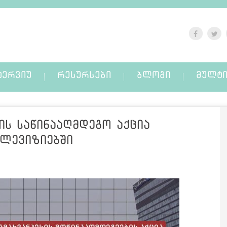
ᲢᲔᲠᲕᲘᲣ
ᲠᲔᲡᲣᲠᲡᲔᲑᲘ
ᲑᲚᲝᲒᲘ
ᲛᲣᲚᲢᲘ
ის საწინააღმდეგო აქცია
ელევიზიებში