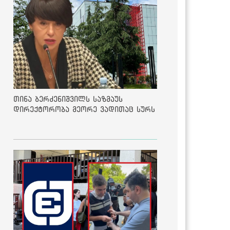
თინა ბერძენიშვილს საზმაუს
დირექტორობა მეორე ვადითაც სურს