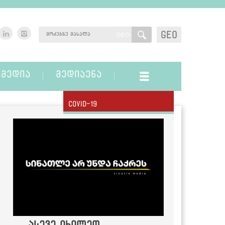
GEO
GEO
ᲛᲔᲓᲘᲐ
ᲛᲔᲓᲘᲐᲔᲜᲐ
Covid-19
ასევე იხილეთ