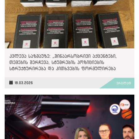
კვლევა საზმაუზე: „შინაარსობრივი აქცენტები,
თემების შერჩევა, სტუმრების პოზიციების
სტრუქტურირება და კითხვების ფორმულირება
თანხვედრაში მოდის „ქართული ოცნების“
პოლიტიკასა და ნარატივებთან“
18.03.2026
ვრცლად