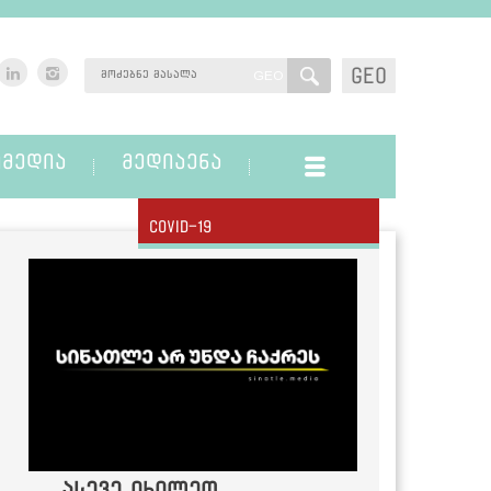
GEO
GEO
ᲛᲔᲓᲘᲐ
ᲛᲔᲓᲘᲐᲔᲜᲐ
Covid-19
ასევე იხილეთ