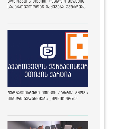
ადვოკატის თქმით, ლასლო მეზეშის
საქართველოდან გაძევება ემუქრება
ჟურნალისტური ეთიკის ქარტია გმობს
კიბერთავდასხმებს „მონიტორზე“