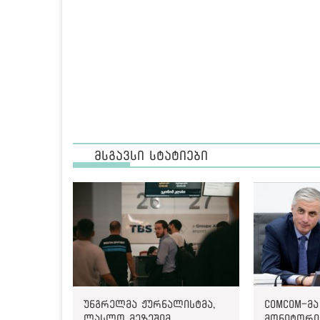
მსგავსი სტატიები
უნგრელმა ჟურნალისტმა,
ComCom-მა
ლასლო მეზეშიმ
მონიტორინ