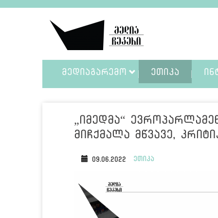
ᲛᲔᲓᲘᲐᲒᲐᲠᲔᲛᲝ
ᲔᲗᲘᲙᲐ
ᲘᲜ
„იმედმა“ ევროპარლამენ
მიჩქმალა მწვავე, კრიტ
ეთიკა
09.06.2022