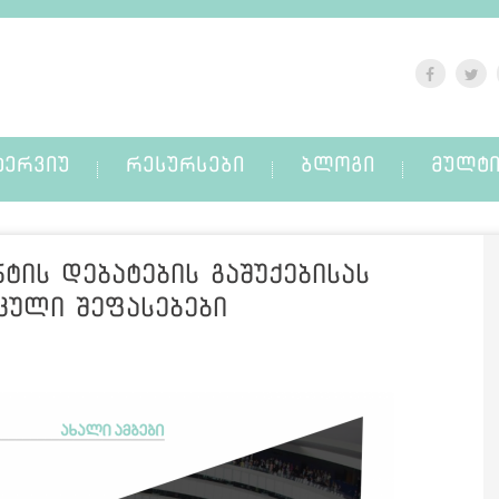
ᲢᲔᲠᲕᲘᲣ
ᲠᲔᲡᲣᲠᲡᲔᲑᲘ
ᲑᲚᲝᲒᲘ
ᲛᲣᲚᲢᲘ
ტის დებატების გაშუქებისას
იკული შეფასებები