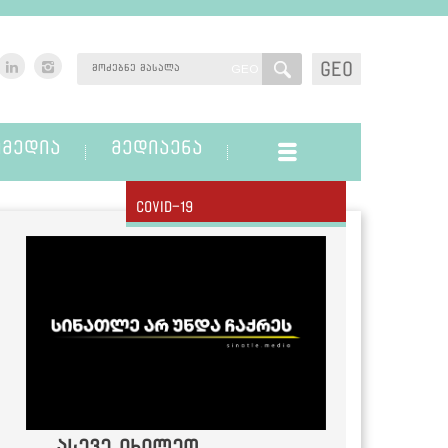
GEO
GEO
ᲛᲔᲓᲘᲐ
ᲛᲔᲓᲘᲐᲔᲜᲐ
Covid-19
ასევე იხილეთ