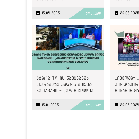
სარედაქციო
მოდელი თ
დამოუკიდებლობის
ადმინისტ
15.04.2025
26.03.202
ვრცლად
მონიტორინგის შედეგები
კონტროლ
აჭარა TV-ის წამყვანმა
„იმედმა“ 
თურაძეზე კადრს მიღმა
პირდაპირ
ნათქვამი - „არ შეუშლია
შესახებ მ
ხელი“ ეთერში
ქარდი გამ
საპირისპიროთი შეცვალა
15.01.2025
26.05.202
ვრცლად