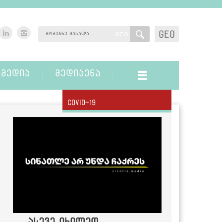
GEO
GEO
ᲛᲔᲓᲘᲐ
ᲛᲔᲓᲘᲐᲔᲜᲐ
Covid-19
ასევე იხილეთ