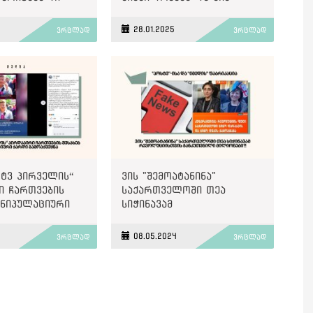
უ გაზრდილი
მხარდამჭერ აქციებს არ
რაციული
აშუქებს
5
28.01.2025
ვრცლად
ვრცლად
ი?
„ტვ პირველის“
ვის "შემოატანინა"
ი ჩართვების
საქართველოში თეა
ანიპულაციური
სიჭინავამ
ოაქვეყნა
რევოლუციისთვის
განკუთვნილი მილიონები?
4
08.05.2024
ვრცლად
ვრცლად
"პოსტვ"-ისა და "იმედის"
ფაბრიკაცია