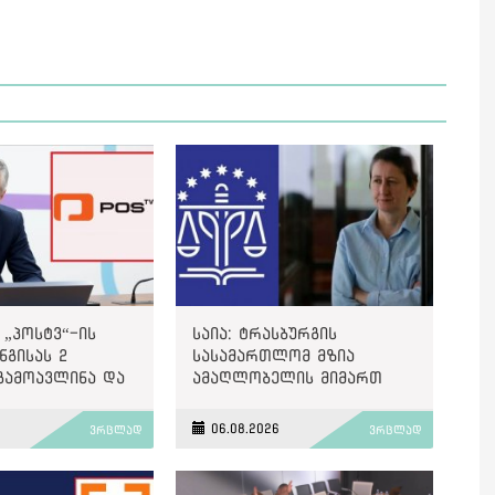
 „პოსტვ“-ის
საია: ტრასბურგის
გისას 2
სასამართლომ მზია
გამოავლინა და
ამაღლობელის მიმართ
ით დააჯარიმა
წარმოებულ პოლიტიკურად
მოტივირებულ ბრალდების
6
06.08.2026
ვრცლად
ვრცლად
საქმეზე მეოთხე საჩივარი
დაარეგისტრირა