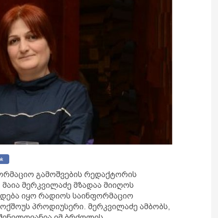
ფორმაციო გამოშვების რედაქტორის
 მაია მერკვილაძე მზადაა მიიღოს
მდება იყო რადიოს საინფორმაციო
ოქშოუს პროდიუსერი. მერკვილაძე ამბობს,
იშვნელოვანია იმ ბრძოლის