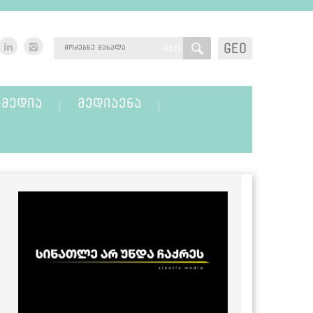
GEO
GEO
ᲛᲔᲓᲘᲐ
ᲛᲔᲓᲘᲐᲔᲜᲐ