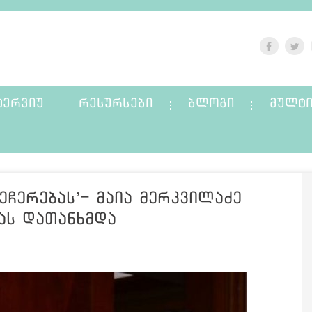
ᲢᲔᲠᲕᲘᲣ
ᲠᲔᲡᲣᲠᲡᲔᲑᲘ
ᲑᲚᲝᲒᲘ
ᲛᲣᲚᲢᲘ
ეჩერებას’- მაია მერკვილაძე
ას დათანხმდა