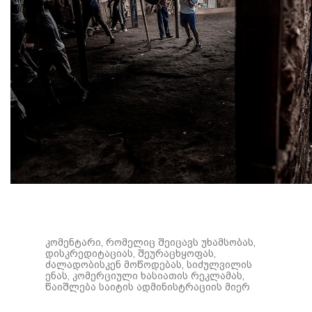
კომენტარი, რომელიც შეიცავს უხამსობას,
დისკრედიტაციას, შეურაცხყოფას,
ძალადობისკენ მოწოდებას, სიძულვილის
ენას, კომერციული ხასიათის რეკლამას,
წაიშლება საიტის ადმინისტრაციის მიერ