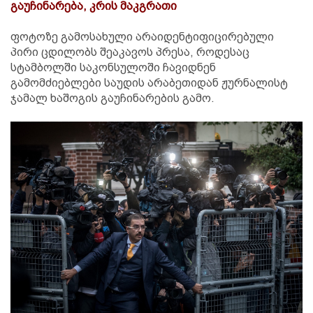
გაუჩინარება, კრის მაკგრათი
ფოტოზე გამოსახული არაიდენტიფიცირებული
პირი ცდილობს შეაკავოს პრესა, როდესაც
სტამბოლში საკონსულოში ჩავიდნენ
გამომძიებლები საუდის არაბეთიდან ჟურნალისტ
ჯამალ ხაშოგის გაუჩინარების გამო.