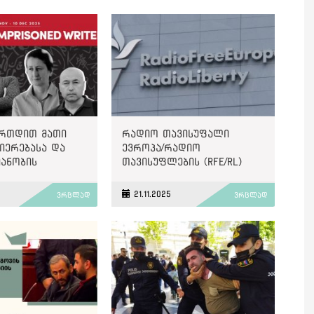
ერთდით მათი
რადიო თავისუფალი
იერებასა და
ევროპა/რადიო
ანობის
თავისუფლების (RFE/RL)
ი“, - PEN
უნგრულმა სამსახურმა
nal-ი
მუშაობა შეწყვიტა
21.11.2025
ვრცლად
ვრცლად
აში მყოფ „ოთხ
ზე“