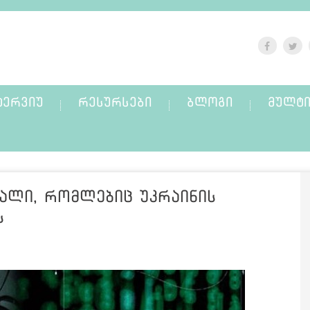
ᲢᲔᲠᲕᲘᲣ
ᲠᲔᲡᲣᲠᲡᲔᲑᲘ
ᲑᲚᲝᲒᲘ
ᲛᲣᲚᲢᲘ
ვალი, რომლებიც უკრაინის
ს