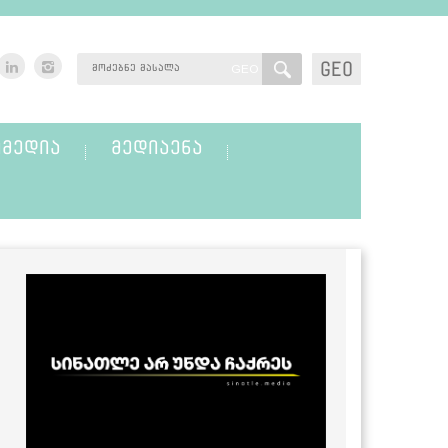
GEO
GEO
ᲛᲔᲓᲘᲐ
ᲛᲔᲓᲘᲐᲔᲜᲐ