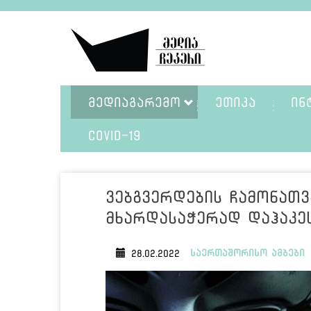
ᲛᲔᲓᲘᲐᲒᲐᲠᲔᲛᲝ
ᲔᲗᲘᲙᲐ
ᲘᲜ
COVID-19
ვებგვერდების ჩამონათ
მხარდასაჭერად დაჰაკე
საერთაშორისო ამბები
28.02.2022