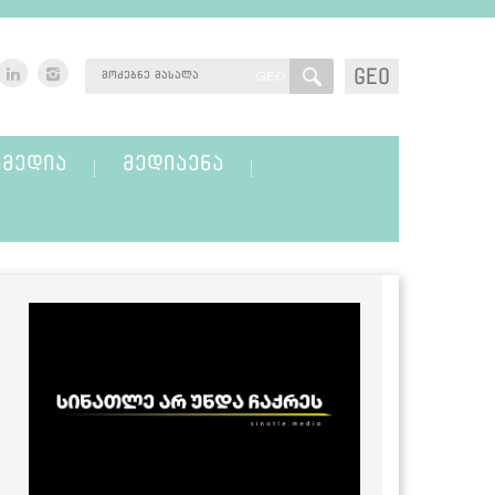
GEO
GEO
ᲛᲔᲓᲘᲐ
ᲛᲔᲓᲘᲐᲔᲜᲐ