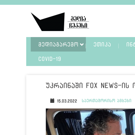
ᲛᲔᲓᲘᲐᲒᲐᲠᲔᲛᲝ
ᲔᲗᲘᲙᲐ
ᲘᲜ
COVID-19
უკრაინაში Fox News-ის
საერთაშორისო ამბები
15.03.2022