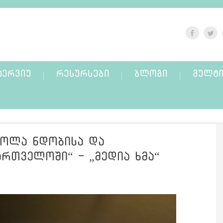
ᲢᲔᲠᲕᲘᲣ
ᲠᲔᲡᲣᲠᲡᲔᲑᲘ
ᲑᲚᲝᲒᲘ
ᲛᲣᲚᲢᲘ
ძოლა ნდობისა და
რთველოში“ - „მედია ხმა“