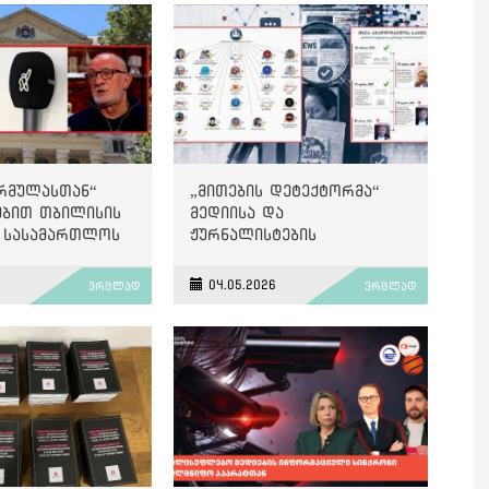
ორმულასთან“
„მითების დეტექტორმა“
ებით თბილისის
მედიისა და
 სასამართლოს
ჟურნალისტების
ილება SLAPP
წინააღმდეგ
ტია
გავრცელებული
04.05.2026
ვრცლად
ვრცლად
დეზინფორმაციისა და
მანიპულაციური შინაარსის
42 შემთხვევა გამოავლინა