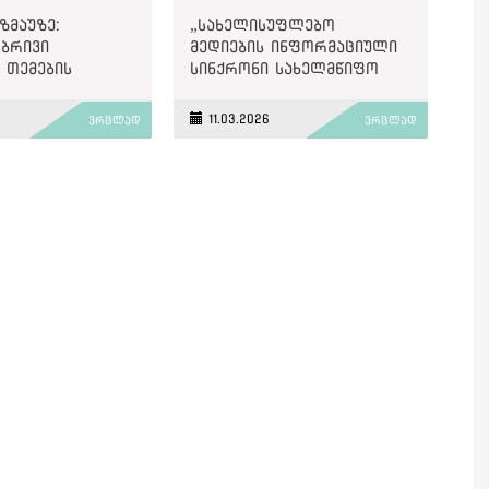
ზმაუზე:
„სახელისუფლებო
ობრივი
მედიების ინფორმაციული
, თემების
სინქრონი სახელმწიფო
სტუმრების
აპარატთან“ - „მითების
ს
დეტექტორის“ მიმოხილვა
11.03.2026
ვრცლად
ვრცლად
ირება და
ს ფორმულირება
აში მოდის
 ოცნების“
სა და
თან“