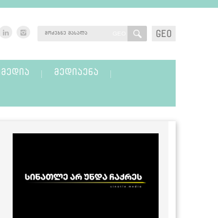
GEO
GEO
ᲛᲔᲓᲘᲐ
ᲛᲔᲓᲘᲐᲔᲜᲐ